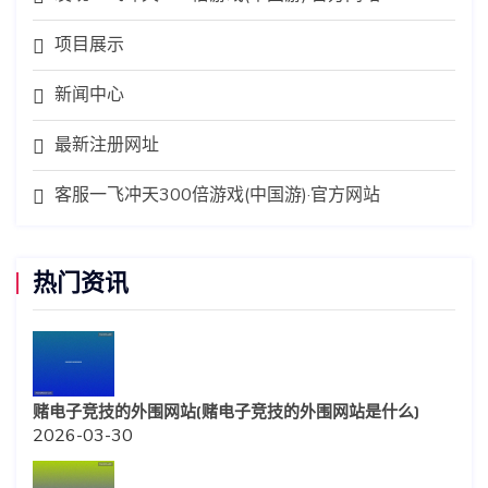
项目展示
新闻中心
最新注册网址
客服一飞冲天300倍游戏(中国游)·官方网站
热门资讯
赌电子竞技的外围网站(赌电子竞技的外围网站是什么)
2026-03-30