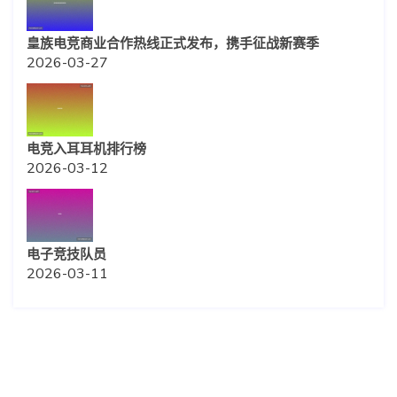
皇族电竞商业合作热线正式发布，携手征战新赛季
2026-03-27
电竞入耳耳机排行榜
2026-03-12
电子竞技队员
2026-03-11