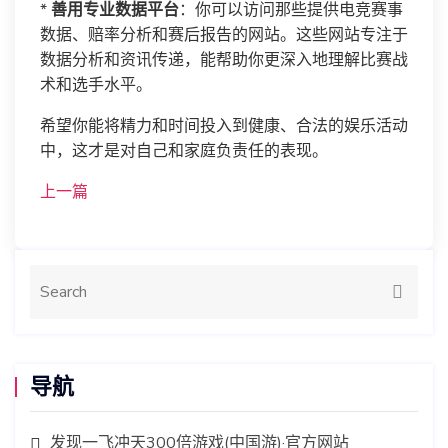
*
善用专业数据平台
：你可以访问那些提供电竞赛事
数据、赔率分析和赛后报告的网站。这些网站专注于
数据分析和资讯传递，能帮助你更深入地理解比赛战
术和选手水平。
希望你能将精力和时间投入到健康、合法的娱乐活动
中，这才是对自己和家庭负责任的表现。
上一篇
导航
发现一飞冲天300倍游戏(中国游)·官方网站