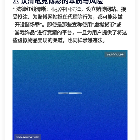
⚠️ 认清电竞博彩的本质与风险
*
法律红线清晰
：根据中国法律，
设立赌博网站、接
受投注、为赌博网站担任代理等行为，都可能涉嫌
“开设赌场罪”。即使是那些宣称使用“虚拟货币”或
“游戏饰品”进行竞猜的平台，一旦为用户提供了将这
些虚拟物品
变现
的渠道，也同样涉嫌违法。