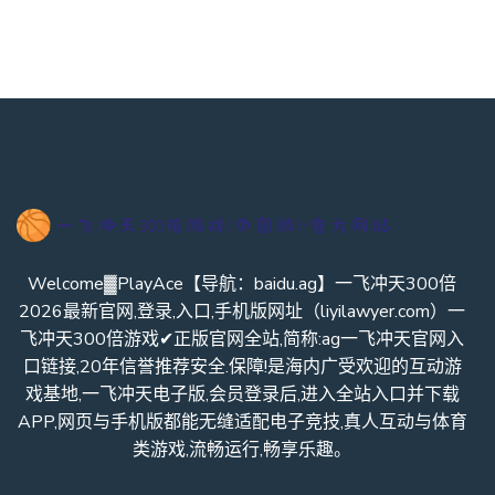
Welcome▓PlayAce【导航：baidu.ag】一飞冲天300倍
2026最新官网,登录,入口,手机版网址（liyilawyer.com）一
飞冲天300倍游戏✔正版官网全站,简称:ag一飞冲天官网入
口链接,20年信誉推荐安全.保障!是海内广受欢迎的互动游
戏基地,一飞冲天电子版,会员登录后,进入全站入口并下载
APP,网页与手机版都能无缝适配电子竞技,真人互动与体育
类游戏,流畅运行,畅享乐趣。