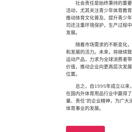
社会责任是始终秉持的重要
活动，尤其关注青少年体育教育
推动体育文化普及、提升青少年
司还注重环境保护，生产过程中
发展。
随着市场需求的不断变化，
和发展的活力。未来，将继续致
运动产品，力求为全球消费者带
价值，推动企业向更高层次发展
位置。
总之，自1995年成立以
在国内外体育用品行业中赢得了
量、责任”的企业精神，为广大
体育事业的发展。