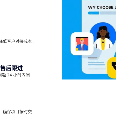
降低客户对接成本。
程售后跟进
题 24 小时内闭
，确保项目按时交