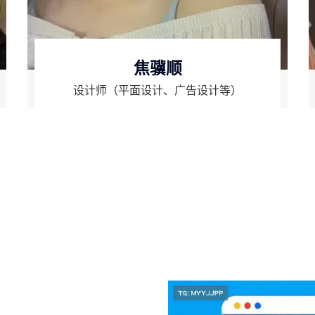
焦骥顺
设计师（平面设计、广告设计等）