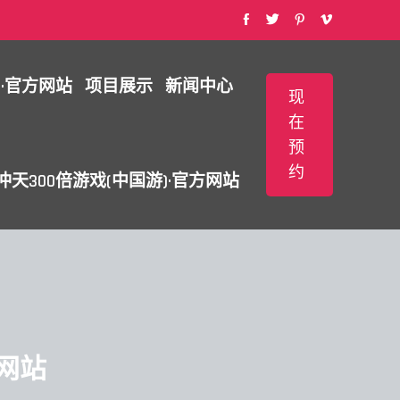
)·官方网站
项目展示
新闻中心
现
在
预
约
天300倍游戏(中国游)·官方网站
方网站