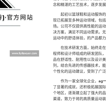
念和精湛的工艺技术，逐步发展
起初以篮球鞋和运动服饰的
现已拓展至多种运动领域，包括
场。公司不仅提供高性能的运动
决方案，满足不同运动需求。无
运动中的舒适体验，的产品都力
在技术研发方面，始终走在
程师和设计师组成的研发团队，
品在舒适性、耐用性以及设计美
列，结合先进的传感器技术，能
个性化的运动建议，受到了广泛
作为一家全球化企业，
ag
了显著的成就，还积极拓展国际
个地区，逐渐建立起了强大的品
渠道，致力于将的高质量运动装