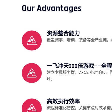
Our Advantages
资源整合能力
覆盖赛事、培训、装备等全产业链，
一飞冲天300倍游戏——全
建立专属服务群，7×12 小时响应，问
环。
高效执行效率
流程标准化管控，关键节点时效承诺