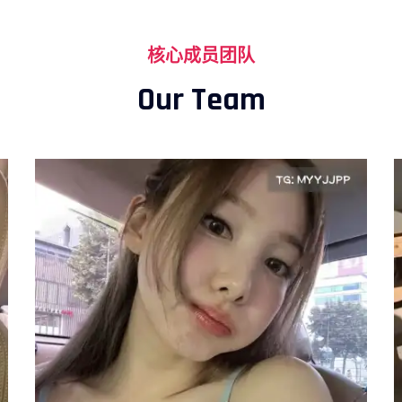
核心成员团队
Our Team