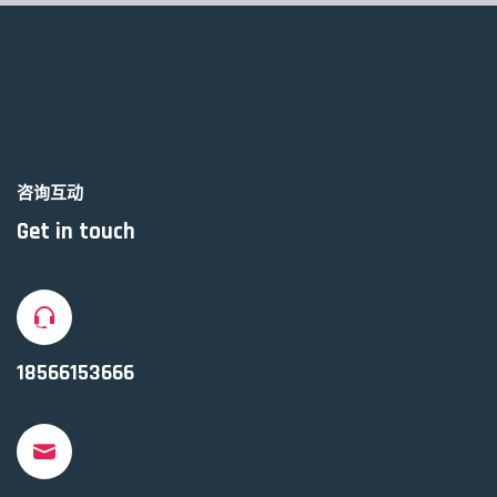
咨询互动
Get in touch
18566153666