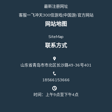
最新注册网址
客服一飞冲天300倍游戏(中国游)·官方网站
网站地图
SiteMap
联系方式
山东省青岛市市北区长沙路49-36号401
18566153666
时间：上午9点至下午4点